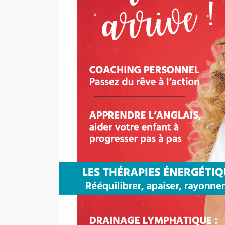
ACTUALITÉ
BEAUTÉ
SH
My Color match – 
colorimétrie pour 
votre lumière
Justine Laplaud