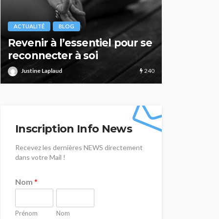
ACTUALITÉ
BLOG
ACTUALITÉ
Zoom sur… Les thérapies
Parc des 
psychocorporelles
Durance 
223
Justine Laplaud
Justine Lapla
Inscription Info News
Recevez les dernières NEWS directement
dans votre Mail !
Nom
*
Prénom
Nom