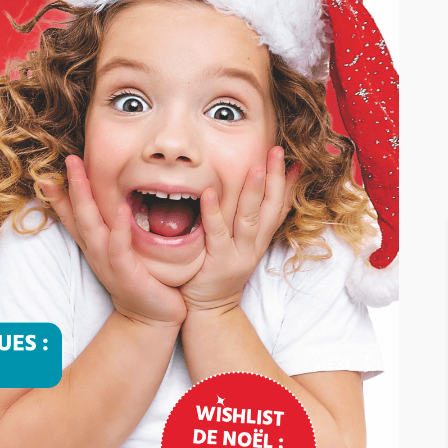
OPPING
ACTUALITÉ
BLOG
La
révéler
Revenir à l’essentiel pour se
reconnecter à soi
293
240
Justine Laplaud