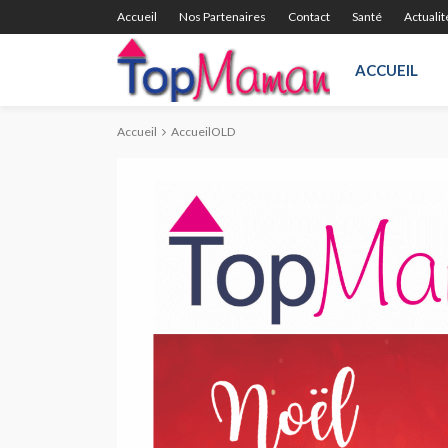
Accueil
Nos Partenaires
Contact
Santé
Actualit
ACCUEIL
Accueil
AccueilOLD