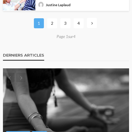
Justine Laplaud
1
2
3
4
Page 1sur4
DERNIERS ARTICLES