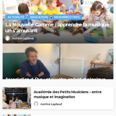
ACTUALITÉ
EDUCATION
MON BÉBÉ ET MOI
La Nouvelle Gamme : apprendre la musique
un s’amusant
Justine Laplaud
Association d-Dys : et si votre enfant dyslexique
pensait en images ?
Académie des Petits Musiciens – entre
musique et imagination
Justine Laplaud