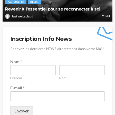
ACTUALITÉ
BLOG
Zoom sur… Les thérapies psychocorporelles
219
Justine Laplaud
Inscription Info News
Recevez les dernières NEWS directement dans votre Mail !
Nom
*
Prénom
Nom
E-mail
*
Envoyer