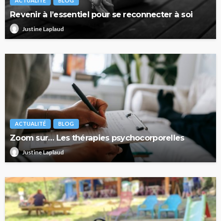
ACTUALITÉ
BLOG
Revenir à l’essentiel pour se reconnecter à soi
Justine Laplaud
ACTUALITÉ
BLOG
Zoom sur… Les thérapies psychocorporelles
Justine Laplaud