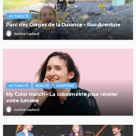
ACTUALITÉ
Parc des Gorges de la Durance – Roc Aventure
Justine Laplaud
ACTUALITÉ
BEAUTÉ
SHOPPING
My Color match – La colorimétrie pour révéler
votre lumière
Justine Laplaud