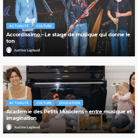
ACTUALITÉ
CULTURE
Accordissimo – Le stage de musique qui donne le
ton
Justine Laplaud
ACTUALITÉ
CULTURE
EDUCATION
Académie des Petits Musiciens – entre musique et
imagination
Justine Laplaud