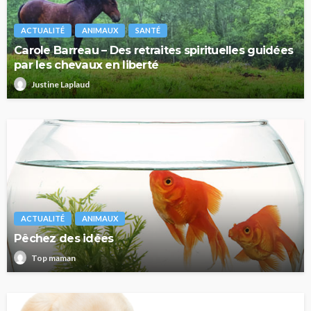
ACTUALITÉ
ANIMAUX
SANTÉ
Carole Barreau – Des retraites spirituelles guidées
par les chevaux en liberté
Justine Laplaud
ACTUALITÉ
ANIMAUX
Pêchez des idées
Top maman