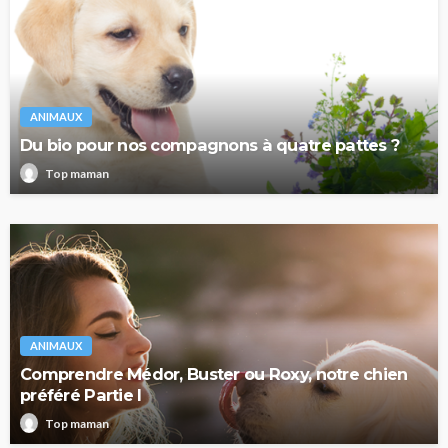
ANIMAUX
Du bio pour nos compagnons à quatre pattes ?
Top maman
ANIMAUX
Comprendre Médor, Buster ou Roxy, notre chien
préféré Partie I
Top maman