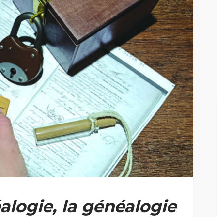
OPPING
ACTUALITÉ
BLOG
La
révéler
Revenir à l’essentiel pour se
reconnecter à soi
291
238
Justine Laplaud
logie, la généalogie