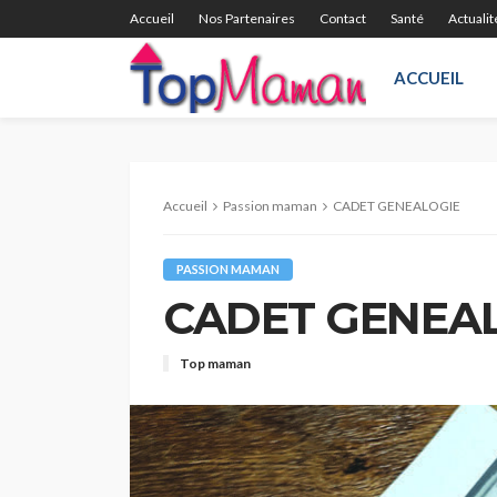
Accueil
Nos Partenaires
Contact
Santé
Actualit
ACCUEIL
Accueil
Passion maman
CADET GENEALOGIE
PASSION MAMAN
CADET GENEA
Top maman