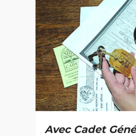
ACTUALITÉ
BEAUTÉ
SH
My Color match – 
colorimétrie pour 
votre lumière
Justine Laplaud
Avec Cadet Généa