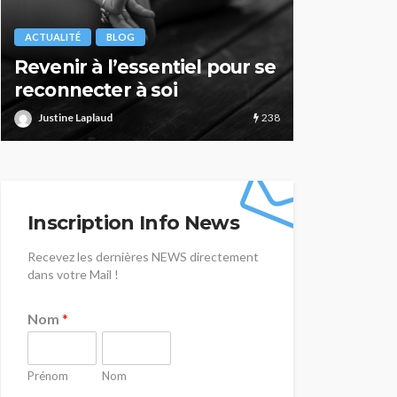
ACTUALITÉ
BLOG
ACTUALITÉ
Zoom sur… Les thérapies
Parc des 
psychocorporelles
Durance 
220
Justine Laplaud
Justine Lapla
Inscription Info News
Recevez les dernières NEWS directement
dans votre Mail !
Nom
*
Prénom
Nom