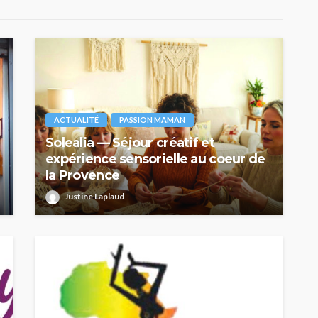
ACTUALITÉ
PASSION MAMAN
Solealia — Séjour créatif et
expérience sensorielle au coeur de
la Provence
Justine Laplaud