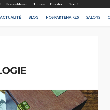
é
Passion Maman
Nutrition
Education
Beauté
ACTUALITÉ
BLOG
NOS PARTENAIRES
SALONS
LOGIE