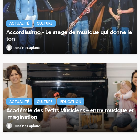
ACTUALITÉ
CULTURE
Accordissimo – Le stage de musique qui donne le
ton
Justine Laplaud
ACTUALITÉ
CULTURE
EDUCATION
Académie des Petits Musiciens – entre musique et
imagination
Justine Laplaud