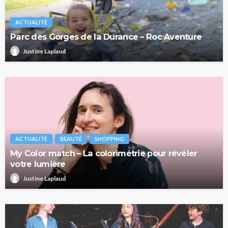
ACTUALITÉ
Parc des Gorges de la Durance – Roc Aventure
Justine Laplaud
ACTUALITÉ
BEAUTÉ
SHOPPING
My Color match – La colorimétrie pour révéler
votre lumière
Justine Laplaud