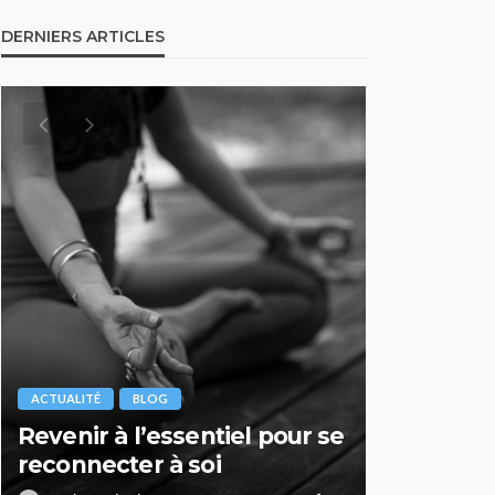
DERNIERS ARTICLES
ACTUALITÉ
BLOG
ACTUALITÉ
Zoom sur… Les thérapies
Parc des 
psychocorporelles
Durance 