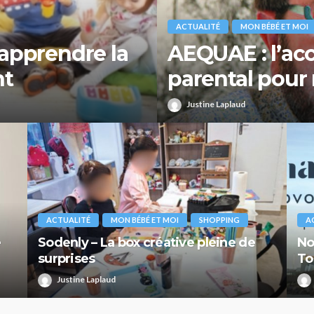
ACTUALITÉ
MON BÉBÉ ET MOI
apprendre la
AEQUAE : l’a
nt
parental pour 
Justine Laplaud
ACTUALITÉ
MON BÉBÉ ET MOI
SHOPPING
A
e
Sodenly – La box créative pleine de
No
surprises
To
Justine Laplaud