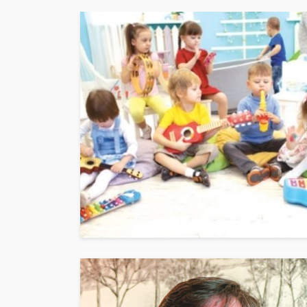
ACTUALITÉ
BEAUTÉ
SH
My Color match – 
colorimétrie pour 
votre lumière