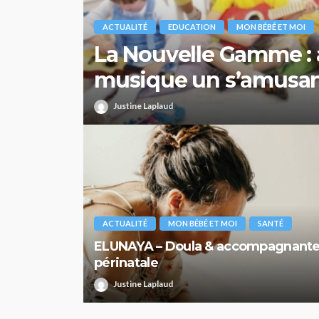
ACTUALITÉ
EDUCATION
MON BÉBÉ ET MOI
La Nouvelle Gamme : 
musique un s’amusa
Justine Laplaud
ACTUALITÉ
MON BÉBÉ ET MOI
SANTÉ
ELUNAYA – Doula & accompagnant
périnatale
Justine Laplaud