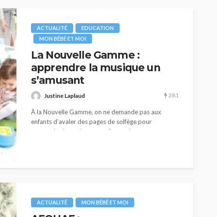
ACTUALITÉ
EDUCATION
MON BÉBÉ ET MOI
La Nouvelle Gamme :
apprendre la musique un
s’amusant
281
Justine Laplaud
À la Nouvelle Gamme, on ne demande pas aux
enfants d’avaler des pages de solfège pour
apprendre la musique et enfin toucher un
instrument...
OPPING
ACTUALITÉ
BLOG
La
révéler
Revenir à l’essentiel pour se
reconnecter à soi
ACTUALITÉ
MON BÉBÉ ET MOI