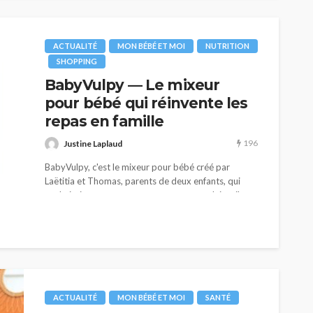
ACTUALITÉ
MON BÉBÉ ET MOI
NUTRITION
SHOPPING
BabyVulpy — Le mixeur
pour bébé qui réinvente les
repas en famille
196
Justine Laplaud
BabyVulpy, c'est le mixeur pour bébé créé par
Laëtitia et Thomas, parents de deux enfants, qui
souhaitaient avant tout proposer un produit utile,
durable et sain.
ACTUALITÉ
MON BÉBÉ ET MOI
SANTÉ