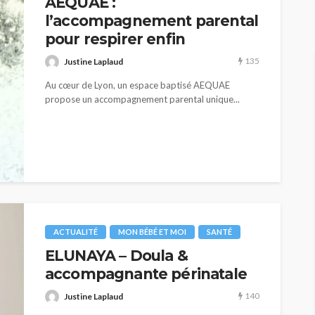
AEQUAE :
285
234
Justine Laplaud
l’accompagnement parental
pour respirer enfin
135
Justine Laplaud
Au cœur de Lyon, un espace baptisé AEQUAE
propose un accompagnement parental unique...
ACTUALITÉ
MON BÉBÉ ET MOI
SANTÉ
ELUNAYA – Doula &
accompagnante périnatale
140
Justine Laplaud