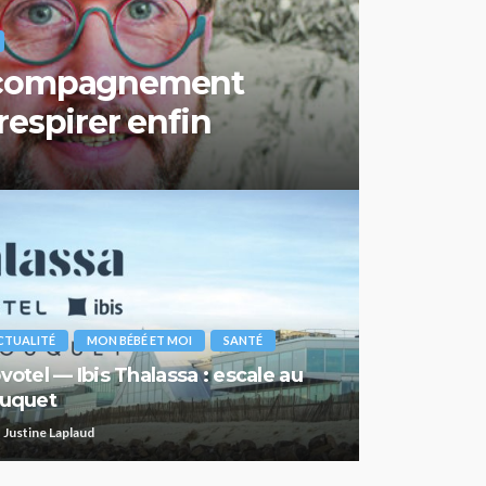
ccompagnement
respirer enfin
CTUALITÉ
MON BÉBÉ ET MOI
SANTÉ
votel — Ibis Thalassa : escale au
uquet
Justine Laplaud