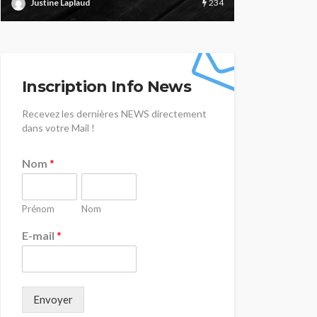
219
Justine Laplaud
Justine Lapla
Inscription Info News
Recevez les dernières NEWS directement
dans votre Mail !
Nom
*
Prénom
Nom
E-mail
*
Envoyer