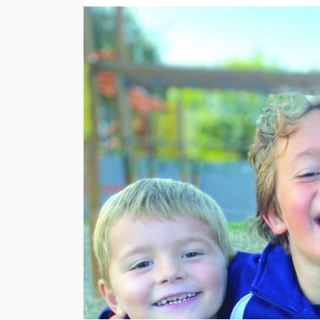
ACTUALITÉ
BEAUTÉ
SH
My Color match – 
colorimétrie pour 
votre lumière
Justine Laplaud