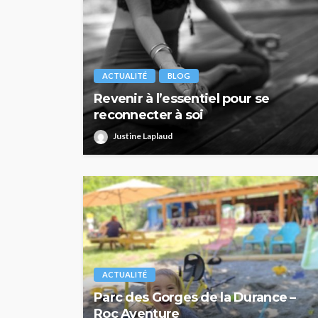
ACTUALITÉ
BLOG
Revenir à l’essentiel pour se
reconnecter à soi
Justine Laplaud
ACTUALITÉ
Parc des Gorges de la Durance –
Roc Aventure