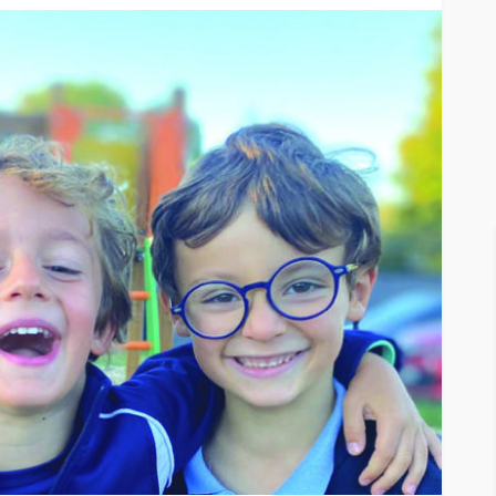
OPPING
ACTUALITÉ
BLOG
La
révéler
Revenir à l’essentiel pour se
reconnecter à soi
296
244
Justine Laplaud