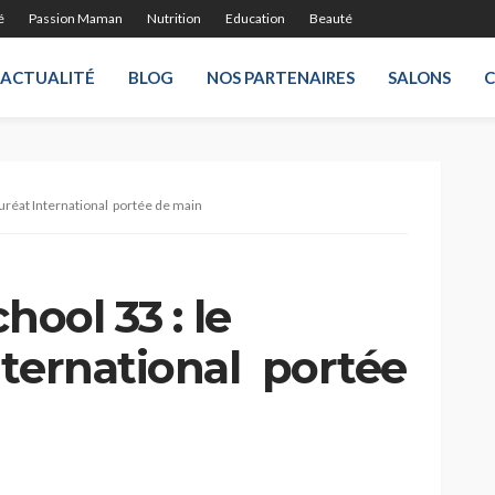
é
Passion Maman
Nutrition
Education
Beauté
ACTUALITÉ
BLOG
NOS PARTENAIRES
SALONS
auréat International portée de main
hool 33 : le
nternational portée