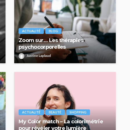
ACTUALITÉ
BLOG
Zoom sur… Les thérapies
psychocorporelles
Justine Laplaud
ACTUALITÉ
BEAUTÉ
SHOPPING
My Color match – La colorimétrie
pour révéler votre lumière