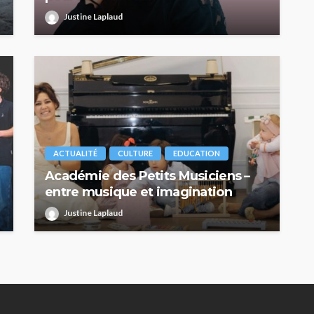
Justine Laplaud
ACTUALITÉ
CULTURE
EDUCATION
Académie des Petits Musiciens –
entre musique et imagination
Justine Laplaud