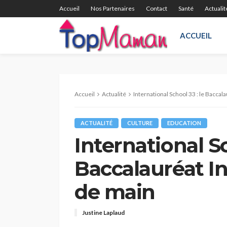
Accueil
Nos Partenaires
Contact
Santé
Actualit
ACCUEIL
Accueil
Actualité
International School 33 : le Baccal
ACTUALITÉ
CULTURE
EDUCATION
International Sc
Baccalauréat I
de main
Justine Laplaud