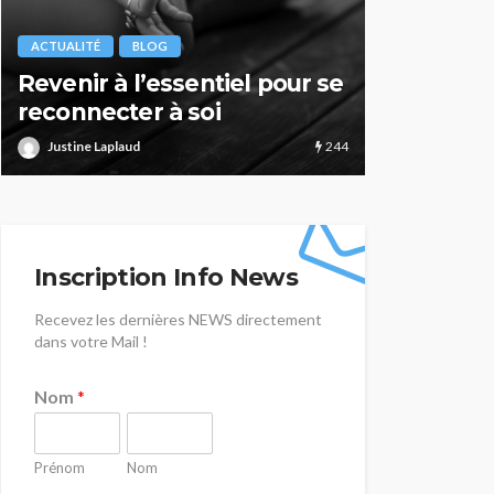
ACTUALITÉ
BLOG
ACTUALITÉ
Zoom sur… Les thérapies
Parc des 
psychocorporelles
Durance 
227
Justine Laplaud
Justine Lapla
Inscription Info News
Recevez les dernières NEWS directement
dans votre Mail !
Nom
*
Prénom
Nom