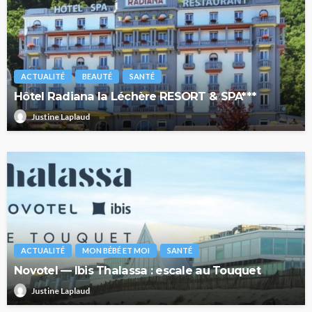
ACTUALITÉ
BEAUTÉ
SANTÉ
Hôtel Radiana la Léchère RESORT & SPA***
Justine Laplaud
ACTUALITÉ
MON BÉBÉ ET MOI
SANTÉ
Novotel — Ibis Thalassa : escale au Touquet
Justine Laplaud