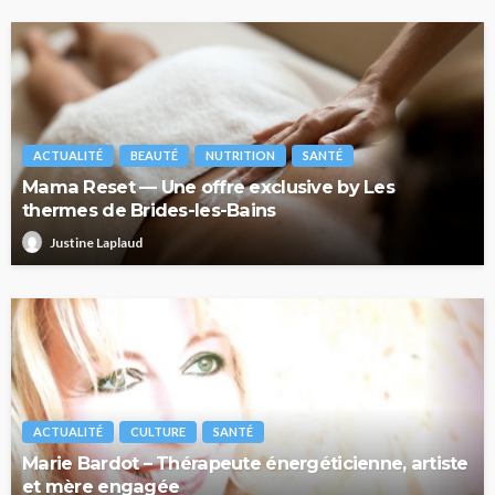
ACTUALITÉ
BEAUTÉ
NUTRITION
SANTÉ
Mama Reset — Une offre exclusive by Les
thermes de Brides-les-Bains
Justine Laplaud
ACTUALITÉ
CULTURE
SANTÉ
Marie Bardot – Thérapeute énergéticienne, artiste
et mère engagée