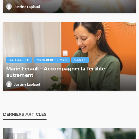
Justine Laplaud
ACTUALITÉ
MON BÉBÉ ET MOI
SANTÉ
Marie Férault – Accompagner la fertilité
autrement
Justine Laplaud
DERNIERS ARTICLES