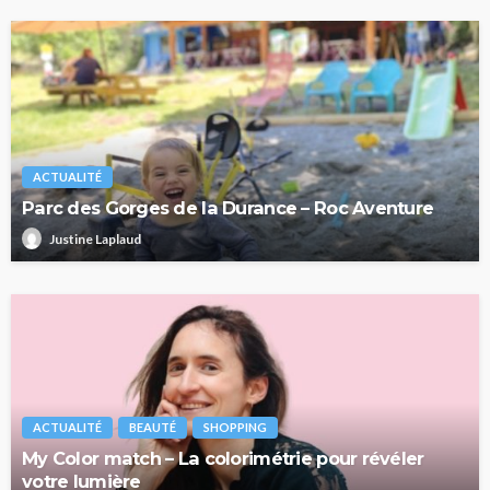
ACTUALITÉ
Parc des Gorges de la Durance – Roc Aventure
Justine Laplaud
ACTUALITÉ
BEAUTÉ
SHOPPING
My Color match – La colorimétrie pour révéler
votre lumière