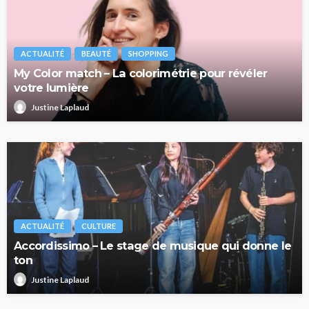
ACTUALITÉ
BEAUTÉ
SHOPPING
My Color match – La colorimétrie pour révéler
votre lumière
Justine Laplaud
ACTUALITÉ
CULTURE
Accordissimo – Le stage de musique qui donne le
ton
Justine Laplaud