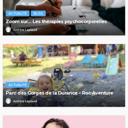
ACTUALITÉ
BLOG
Zoom sur… Les thérapies psychocorporelles
Justine Laplaud
ACTUALITÉ
Parc des Gorges de la Durance – Roc Aventure
Justine Laplaud