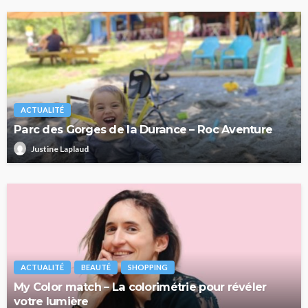
ACTUALITÉ
Parc des Gorges de la Durance – Roc Aventure
Justine Laplaud
ACTUALITÉ
BEAUTÉ
SHOPPING
My Color match – La colorimétrie pour révéler
votre lumière