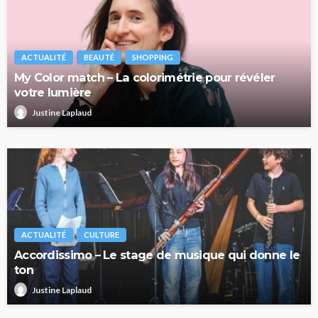
ACTUALITÉ
BEAUTÉ
SHOPPING
My Color match – La colorimétrie pour révéler
votre lumière
Justine Laplaud
ACTUALITÉ
CULTURE
Accordissimo – Le stage de musique qui donne le
ton
Justine Laplaud