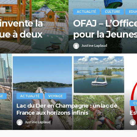
ACTUALITÉ
CULTURE
EDU
invente la
OFAJ – L’Offi
ue à deux
pour la Jeune
Justine Laplaud
GE
ACTUALITÉ
VOYAGE
C
Lac du Der en Champagne : un lac de
France aux horizons infinis
Es
Justine Laplaud