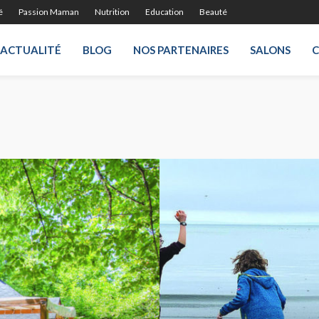
é
Passion Maman
Nutrition
Education
Beauté
ACTUALITÉ
BLOG
NOS PARTENAIRES
SALONS