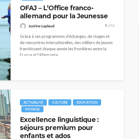
291
238
Justine Laplaud
OFAJ – L’Office franco-
allemand pour la Jeunesse
273
Justine Laplaud
Grâce à ses programmes d’échanges, de stages et
de rencontres interculturelles, des milliers de jeunes
franchissent chaque année les frontières entre la
France et l’Allemagne.
ACTUALITÉ
CULTURE
EDUCATION
VOYAGE
Excellence linguistique :
séjours premium pour
enfants et ados