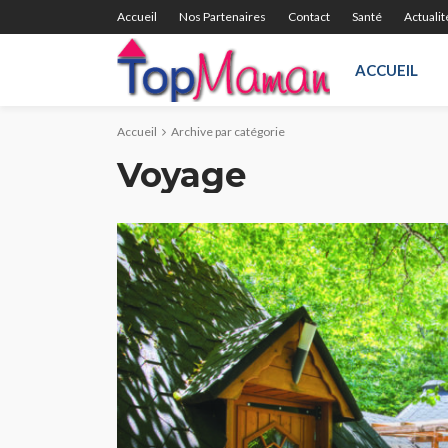
Accueil
Nos Partenaires
Contact
Santé
Actualit
ACCUEIL
Accueil
Archive par catégorie
Voyage