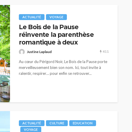
ACTUALITÉ
VOYAGE
Le Bois de la Pause
réinvente la parenthèse
romantique à deux
411
Justine Laplaud
Au cœur du Périgord Noir, Le Bois de la Pause porte
merveilleusement bien son nom. Ici, tout invite à
ralentir, respirer… pour enfin se retrouver...
OPPING
ACTUALITÉ
BLOG
La
révéler
Revenir à l’essentiel pour se
reconnecter à soi
ACTUALITÉ
CULTURE
EDUCATION
VOYAGE