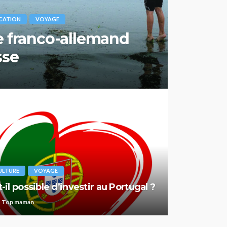
CATION
VOYAGE
ce franco-allemand
sse
ULTURE
VOYAGE
t-il possible d’investir au Portugal ?
Top maman