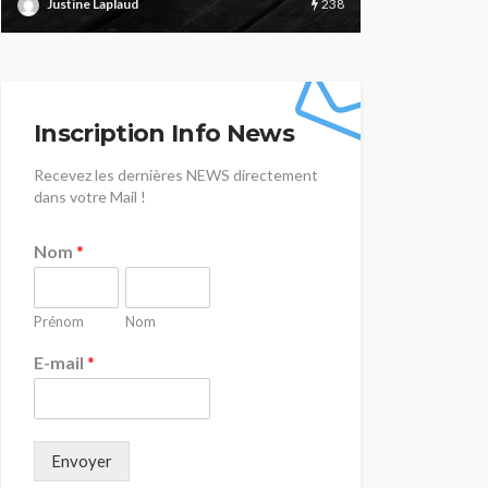
220
Justine Laplaud
Justine Lapla
Inscription Info News
Recevez les dernières NEWS directement
dans votre Mail !
Nom
*
Prénom
Nom
E-mail
*
Envoyer