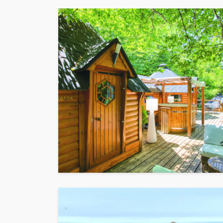
ACTUALITÉ
BEAUTÉ
SH
My Color match – 
colorimétrie pour 
votre lumière