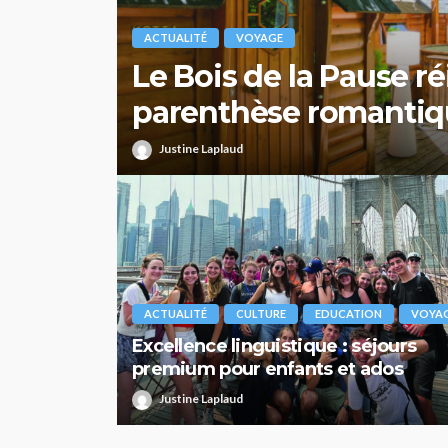
ACTUALITÉ
VOYAGE
Le Bois de la Pause ré
parenthèse romantiq
Justine Laplaud
ACTUALITÉ
CULTURE
EDUCATION
VOYA
Excellence linguistique : séjours
premium pour enfants et ados
Justine Laplaud