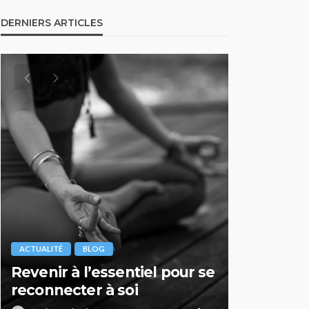
DERNIERS ARTICLES
ACTUALITÉ
BLOG
ACTUALITÉ
Zoom sur… Les thérapies
Parc des 
psychocorporelles
Durance 