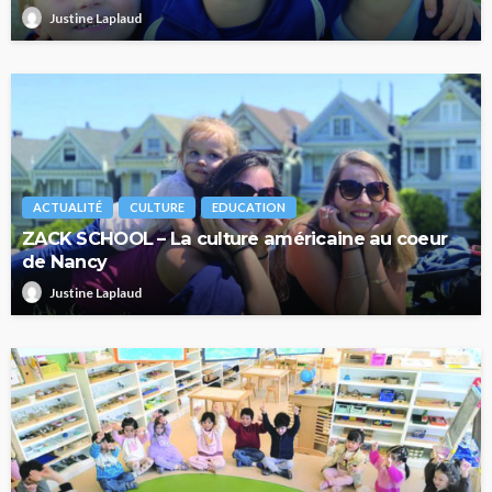
Justine Laplaud
ACTUALITÉ
CULTURE
EDUCATION
ZACK SCHOOL – La culture américaine au coeur
de Nancy
Justine Laplaud