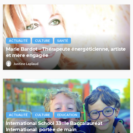
ACTUALITÉ
CULTURE
SANTÉ
Marie Bardot – Thérapeute énergéticienne, artiste
et mère engagée
Justine Laplaud
ACTUALITÉ
CULTURE
EDUCATION
International School 33 : le Baccalauréat
International portée de main