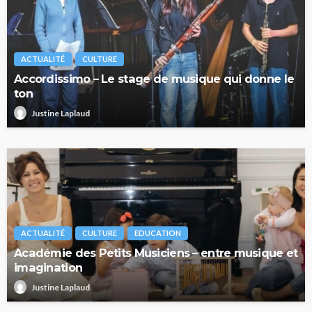
ACTUALITÉ
CULTURE
Accordissimo – Le stage de musique qui donne le
ton
Justine Laplaud
ACTUALITÉ
CULTURE
EDUCATION
Académie des Petits Musiciens – entre musique et
imagination
Justine Laplaud