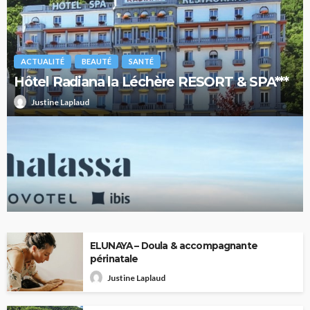
ACTUALITÉ
BEAUTÉ
SANTÉ
Hôtel Radiana la Léchère RESORT & SPA***
Justine Laplaud
Novotel — Ibis Thalassa : escale au Touquet
ELUNAYA – Doula & accompagnante
périnatale
Justine Laplaud