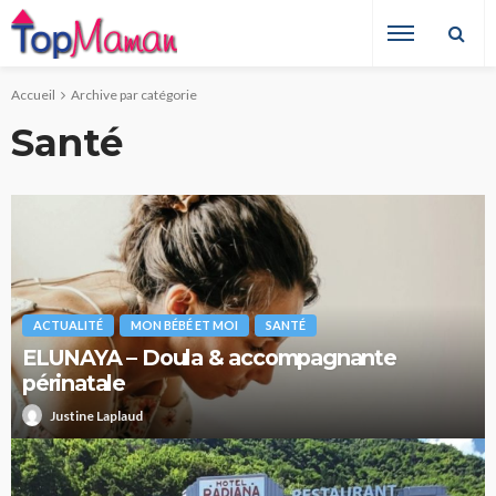
Accueil
Archive par catégorie
Santé
ACTUALITÉ
MON BÉBÉ ET MOI
SANTÉ
ELUNAYA – Doula & accompagnante
périnatale
Justine Laplaud