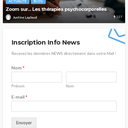
ACTUALITÉ
BLOG
Zoom sur… Les thérapies psychocorporelles
227
Justine Laplaud
Inscription Info News
Recevez les dernières NEWS directement dans votre Mail !
Nom
*
Prénom
Nom
E-mail
*
Envoyer