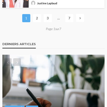
Justine Laplaud
1
2
3
…
7
Page 1sur7
DERNIERS ARTICLES